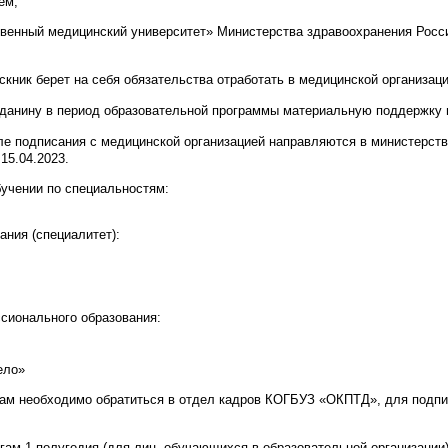
ем,
венный медицинский университет» Министерства здравоохранения Росс
кник берет на себя обязательства отработать в медицинской организаци
данину в период образовательной программы материальную поддержку п
ле подписания с медицинской организацией направляются в министерст
15.04.2023.
учении по специальностям:
ния (специалитет):
сионального образования:
ело»
ам необходимо обратиться в отдел кадров КОГБУЗ «ОКПТД», для подпи
огам 1 полугодия (для лиц, обучающихся в образовательной организации)