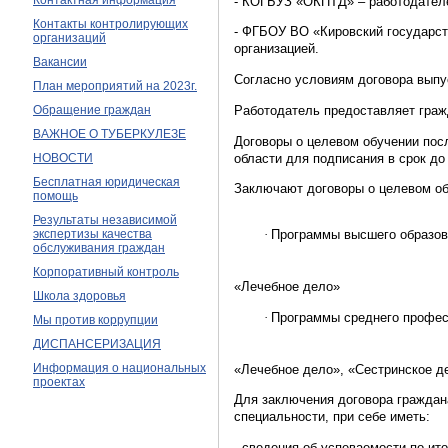
Контактная информация
- КОГБУЗ «ОКПТД» – работодател
Контакты контролирующих
- ФГБОУ ВО «Кировский государст
организаций
организацией.
Вакансии
Согласно условиям договора выпус
План мероприятий на 2023г.
Работодатель предоставляет граж
Обращение граждан
ВАЖНОЕ О ТУБЕРКУЛЕЗЕ
Договоры о целевом обучении пос
области для подписания в срок до 
НОВОСТИ
Бесплатная юридическая
Заключают договоры о целевом об
помощь
Результаты независимой
экспертизы качества
·
Программы высшего образова
обслуживания граждан
Корпоративный контроль
«Лечебное дело»
Школа здоровья
·
Программы среднего профес
Мы против коррупции
ДИСПАНСЕРИЗАЦИЯ
Информация о национальных
«Лечебное дело», «Сестринское д
проектах
Для заключения договора граждан
специальности, при себе иметь:
- сведения об успеваемости по ит