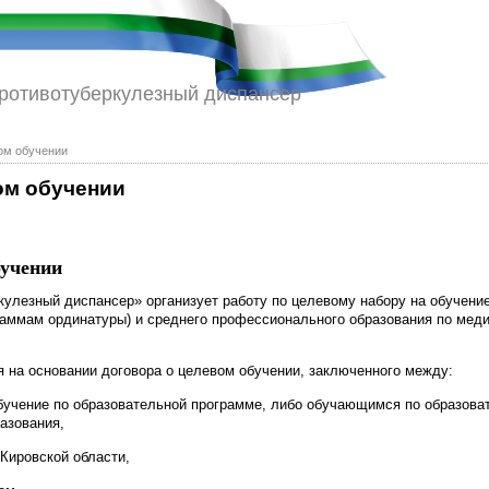
противотуберкулезный диспансер
ом обучении
ом обучении
бучении
улезный диспансер» организует работу по целевому набору на обучени
раммам ординатуры) и среднего профессионального образования по мед
 на основании договора о целевом обучении, заключенного между:
бучение по образовательной программе, либо обучающимся по образова
азования,
Кировской области,