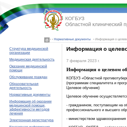
КОГБУЗ
Областной клинический 
◦ ◦
Нормативные документы
◦ Информация о целев
Информация о целев
Структура медицинской
организации
Медицинская деятельность
7 февраля 2023 г.
Оказание медицинской
Информация о целевом о
помощи
Обслуживание граждан
КОГБУЗ «Областной противотуберк
(программам специалитета и прог
Образовательная
Целевое обучение)
деятельность
Нормативные документы
Целевое обучение осуществляется
Информация об оказании
- гражданином, поступающим на о
медицинской помощи,
эффективности методов
профессионального и высшего обр
лечения
- министерством здравоохранения 
Электронная регистратура