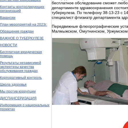
Контактная информация
бесплатное обследование сможет любой
Контакты контролирующих
департаменте здравоохранения состои
организаций
туберкулеза. По телефону 38-13-23 с 1
специалист фтизиатр департамента здр
Вакансии
План мероприятий на 2023г.
Передвижные флюорографические устано
Малмыжском, Омутнинском, Уржумском,
Обращение граждан
ВАЖНОЕ О ТУБЕРКУЛЕЗЕ
НОВОСТИ
Бесплатная юридическая
помощь
Результаты независимой
экспертизы качества
обслуживания граждан
Корпоративный контроль
Школа здоровья
Мы против коррупции
ДИСПАНСЕРИЗАЦИЯ
Информация о национальных
проектах