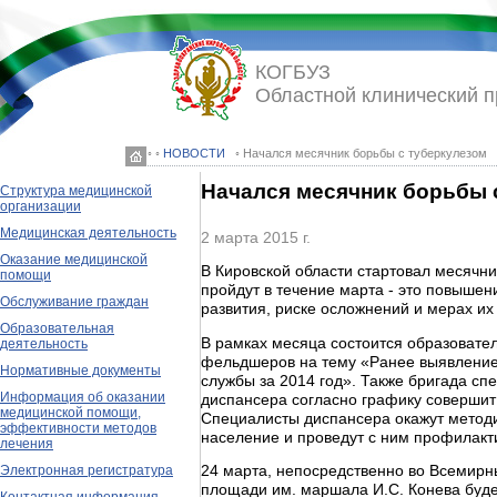
КОГБУЗ
Областной клинический 
◦ ◦
НОВОСТИ
◦ Начался месячник борьбы с туберкулезом
Начался месячник борьбы 
Структура медицинской
организации
Медицинская деятельность
2 марта 2015 г.
Оказание медицинской
В Кировской области стартовал месячн
помощи
пройдут в течение марта - это повыше
Обслуживание граждан
развития, риске осложнений и мерах их
Образовательная
В рамках месяца состоится образовате
деятельность
фельдшеров на тему «Ранее выявление 
Нормативные документы
службы за 2014 год». Также бригада сп
Информация об оказании
диспансера согласно графику совершит
медицинской помощи,
Специалисты диспансера окажут метод
эффективности методов
население и проведут с ним профилакт
лечения
Электронная регистратура
24 марта, непосредственно во Всемирный
площади им. маршала И.С. Конева буд