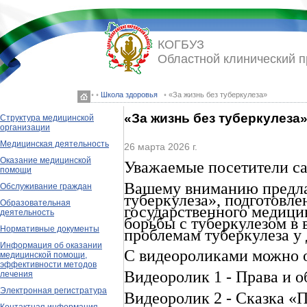
КОГБУЗ
Областной клинический 
◦ ◦
Школа здоровья
◦ «За жизнь без туберкулеза»
«За жизнь без туберкулеза
Структура медицинской
организации
Медицинская деятельность
26 марта 2026 г.
Оказание медицинской
Уважаемые посетители са
помощи
Вашему вниманию предлаг
Обслуживание граждан
туберкулеза», подготовле
Образовательная
государственного медици
деятельность
борьбы с туберкулезом в 
Нормативные документы
проблемам туберкулеза у 
Информация об оказании
С видеороликами можно 
медицинской помощи,
эффективности методов
Видеоролик 1 - Права и о
лечения
Электронная регистратура
Видеоролик 2 - Сказка «