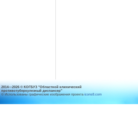
2014—2026 © КОГБУЗ "Областной клинический
противотуберкулезный диспансер"
© Использованы графические изображения проекта
icons8.com