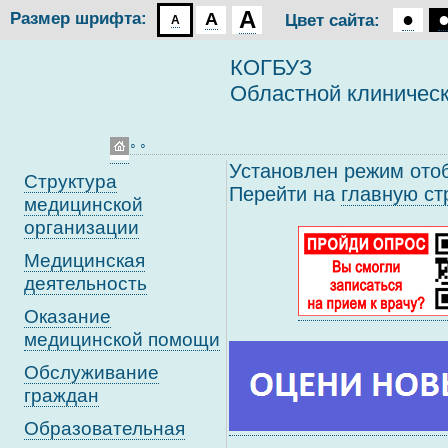
A
●
Размер шрифта:
A
Цвет сайта:
A
КОГБУЗ
Областной клиничес
◦ ◦
Установлен режим ото
Структура
Перейти на
главную ст
медицинской
организации
Медицинская
деятельность
Оказание
медицинской помощи
Обслуживание
граждан
Образовательная