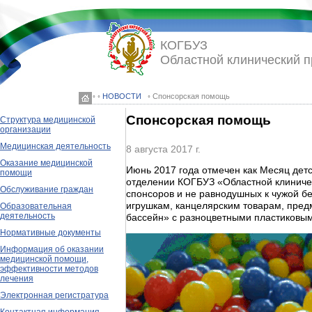
КОГБУЗ
Областной клинический 
◦ ◦
НОВОСТИ
◦ Спонсорская помощь
Спонсорская помощь
Структура медицинской
организации
Медицинская деятельность
8 августа 2017 г.
Оказание медицинской
Июнь 2017 года отмечен как Месяц детс
помощи
отделении КОГБУЗ «Областной клиниче
Обслуживание граждан
спонсоров и не равнодушных к чужой б
игрушкам, канцелярским товарам, предм
Образовательная
деятельность
бассейн» с разноцветными пластиковы
Нормативные документы
Информация об оказании
медицинской помощи,
эффективности методов
лечения
Электронная регистратура