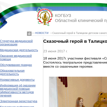
КОГБУЗ
Областной клинический 
◦ ◦
НОВОСТИ
◦ Сказочный герой в Талицком детском санат
Сказочный герой в Талицко
Структура медицинской
организации
Медицинская деятельность
23 июня 2017 г.
Оказание медицинской
18 июня 2017г. участники фестиваля «С
помощи
Состоялось театральное представление
Обслуживание граждан
вместе со сказочными героями.
Образовательная
деятельность
Нормативные документы
Информация об оказании
медицинской помощи,
эффективности методов
лечения
Электронная регистратура