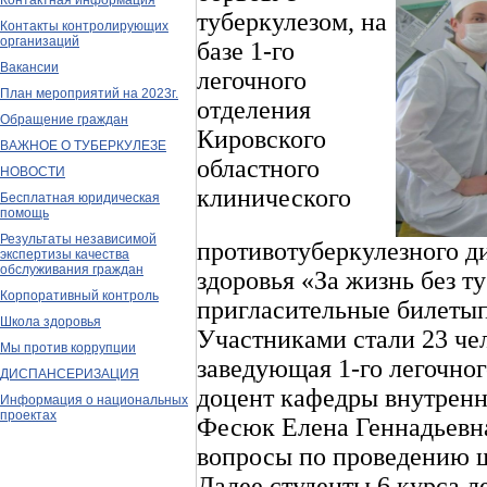
Контактная информация
туберкулезом, на
Контакты контролирующих
организаций
базе 1-го
Вакансии
легочного
План мероприятий на 2023г.
отделения
Обращение граждан
Кировского
ВАЖНОЕ О ТУБЕРКУЛЕЗЕ
областного
НОВОСТИ
клинического
Бесплатная юридическая
помощь
Результаты независимой
противотуберкулезного д
экспертизы качества
обслуживания граждан
здоровья «За жизнь без т
Корпоративный контроль
пригласительные билетып
Школа здоровья
Участниками стали 23 че
Мы против коррупции
заведующая 1-го легочно
ДИСПАНСЕРИЗАЦИЯ
доцент кафедры внутренн
Информация о национальных
проектах
Фесюк Елена Геннадьевн
вопросы по проведению шк
Далее студенты 6 курса л