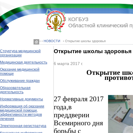
КОГБУЗ
Областной клинический 
◦ ◦
НОВОСТИ
◦ Открытие школы здоровья
Открытие школы здоровья
Структура медицинской
организации
Медицинская деятельность
6 марта 2017 г.
Оказание медицинской
Открытие шко
помощи
противо
Обслуживание граждан
Образовательная
деятельность
27 февраля 2017
Нормативные документы
года,в
Информация об оказании
медицинской помощи,
преддверии
эффективности методов
лечения
Всемирного дня
Электронная регистратура
борьбы с