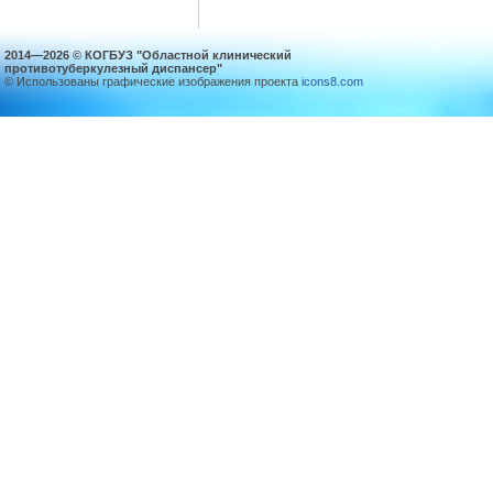
2014—2026 © КОГБУЗ "Областной клинический
противотуберкулезный диспансер"
© Использованы графические изображения проекта
icons8.com