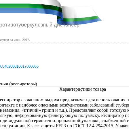
противотуберкулезный диспансер
акупки за июнь 2017.
0840200010017000065
ения (респираторы)
Характеристики товара
еспиратор с клапаном выдоха предназначен для использования 
онтакте с наиболее опасными возбудителями заболеваний (тубер
невмония, «птичий» грипп и т.д.). Представляет собой готовую
ягкую, неформованную фильтрующую полумаску. Респиратор по
ндивидуальной герметично-пропаянной упаковке, снабженной 
ксплуатации. Класс защиты FFP3 по ГОСТ 12.4.294-2015. Упако