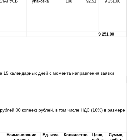
ЕЛАРУСЬ
упаковка
100
92,51
9 251,00
9 251,00
ие 15 календарных дней с момента направления заявки
рублей 00 копеек) рублей, в том числе НДС (10%) в размере
Наименование
Ед. изм.
Количество
Цена,
Сумма,
страны
руб. с
руб. с