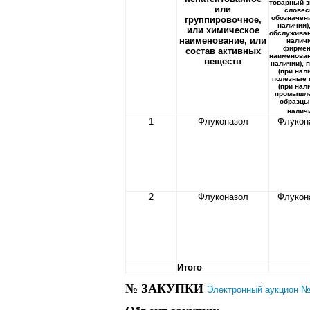
товарный з
или
словес
обозначени
группировочное,
наличии),
или химическое
обслуживан
наименование, или
наличи
фирмен
состав активных
наименован
веществ
наличии), 
(при нали
полезные 
(при нали
промышл
образцы
налич
1
Флуконазол
Флукон
2
Флуконазол
Флукон
Итого
№ ЗАКУПКИ
Электронный аукцион 