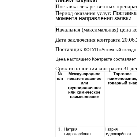
Объект закупки:
Поставка лекарственных препарат
Период оказания услуг:
Поставка
момента направления заявки
Начальная (максимальная) цена к
Дата заключения контракта 20.06.2
Поставщик
КОГУП «Аптечный склад»
Цена настоящего Контракта составляет 2
Срок исполнения контракта 31 де
№
Международное
Торговое
п/п
непатентованное
наименование
или
товарный знак
группировочное
или химическое
наименование
1.
Натрия
Натрия
гидрокарбонат
гидрокарбонат-