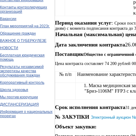
Контактная информация
р
т
Контакты контролирующих
организаций
к
Вакансии
Период оказания услуг
:
Сроки пост
План мероприятий на 2023г.
дням) с момента подписания контракта до 3
Обращение граждан
Начальная (максимальная) цен
ВАЖНОЕ О ТУБЕРКУЛЕЗЕ
Дата заключения контракта
26.0
НОВОСТИ
Поставщик
Общество с ограниченной
Бесплатная юридическая
помощь
Цена контракта составляет 74 200 рублей 00
Результаты независимой
экспертизы качества
№ п/п
Наименование характерист
обслуживания граждан
Корпоративный контроль
1. Маска медицинская з
Школа здоровья
"Бриз-1106М" FFP3 с кл
Мы против коррупции
ДИСПАНСЕРИЗАЦИЯ
Срок исполнения контракта
31 де
Информация о национальных
проектах
№ ЗАКУПКИ
Электронный аукцион 
Объект закупки: