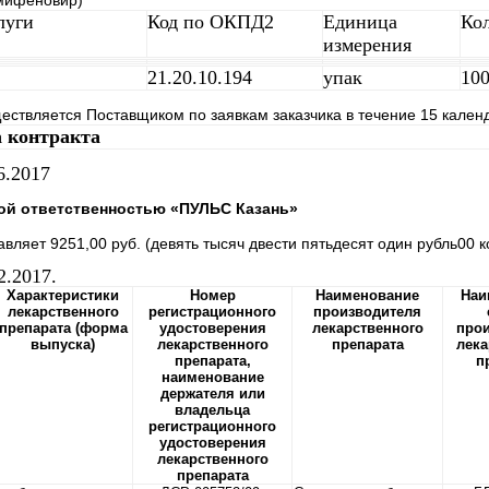
Умифеновир)
луги
Код по ОКПД2
Единица
Ко
измерения
21.20.10.194
упак
100
ествляется Поставщиком по заявкам заказчика в течение 15 кален
а контракта
6.2017
ой ответственностью «ПУЛЬС Казань»
вляет 9251,00 руб. (девять тысяч двести пятьдесят один рубль00 
2.2017.
Характеристики
Номер
Наименование
Наи
лекарственного
регистрационного
производителя
препарата (форма
удостоверения
лекарственного
про
выпуска)
лекарственного
препарата
лека
препарата,
п
наименование
держателя или
владельца
регистрационного
удостоверения
лекарственного
препарата