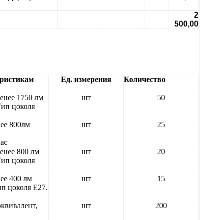
2
500,00
еристикам
Ед. измерения
Количество
енее 1750 лм
шт
50
Тип цоколя
нее 800лм
шт
25
час
енее 800 лм
шт
20
Тип цоколя
ее 400 лм
шт
15
п цоколя Е27.
эквивалент,
шт
200