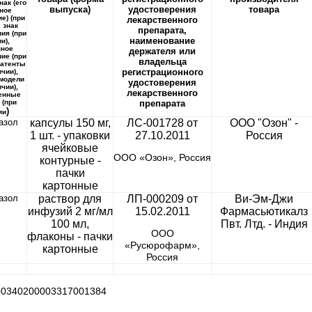
нак (его
выпуска)
удостоверения
товара
ное
е) (при
лекарственного
 знак
препарата,
ия (при
наименование
и),
ное
держателя или
ие (при
владельца
патенты
регистрационного
чии),
модели
удостоверения
чии),
лекарственного
енные
 (при
препарата
)
ии
азол
капсулы 150 мг,
ЛС-001728 от
ООО "Озон" -
1 шт. - упаковки
27.10.2011
Россия
ячейковые
ООО «Озон», Россия
контурные -
пачки
картонные
азол
раствор для
ЛП-000209 от
Ви-Эм-Джи
инфузий 2 мг/мл
15.02.2011
Фармасьютикалз
100 мл,
Пвт. Лтд. - Индия
ООО
флаконы - пачки
«Русюрофарм»,
картонные
Россия
№
0340200003317001384