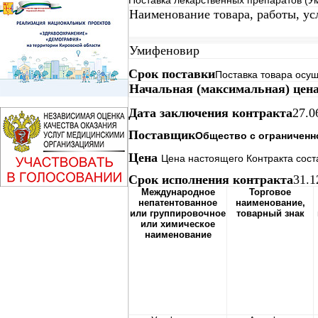
Поставка лекарственных препаратов (
Наименование товара, работы, ус
Умифеновир
Срок поставки
Поставка товара осущ
Начальная (максимальная) цен
Дата заключения контракта
27.0
Поставщик
Общество с ограниченн
Цена
Цена настоящего Контракта соста
Срок исполнения контракта
31.1
Международное
Торговое
непатентованное
наименование,
или группировочное
товарный знак
или химическое
наименование