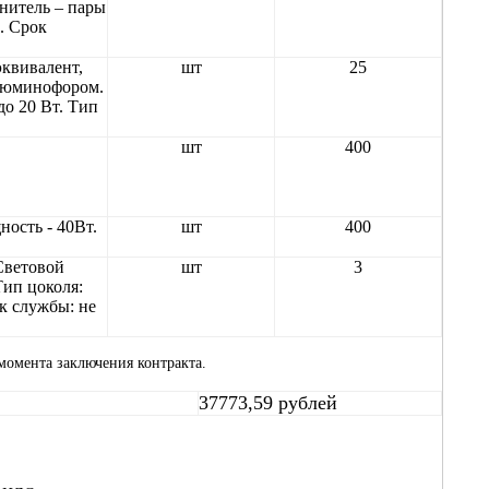
нитель – пары
. Срок
эквивалент,
шт
25
 люминофором.
до 20 Вт. Тип
шт
400
ость - 40Вт.
шт
400
Световой
шт
3
Тип цоколя:
ок службы: не
 момента заключения контракта.
37773,59 рублей