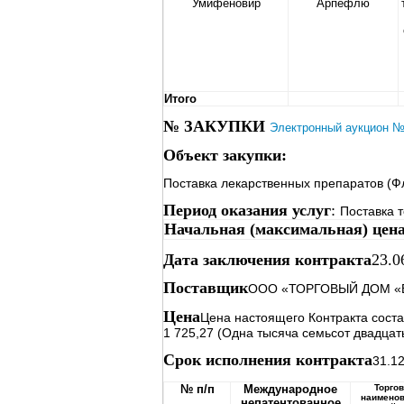
Умифеновир
Арпефлю
Итого
№ ЗАКУПКИ
Электронный аукцион 
Объект закупки:
Поставка лекарственных препаратов (Ф
Период оказания услуг
:
Поставка 
Начальная (максимальная) цен
Дата заключения контракта
23.0
Поставщик
ООО «ТОРГОВЫЙ ДОМ «
Цена
Цена настоящего Контракта соста
1 725,27 (Одна тысяча семьсот двадцать
Срок исполнения контракта
31.1
№ п/п
Международное
Торго
наименов
непатентованное