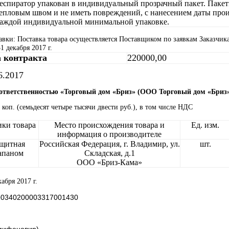
еспиратор упакован в индивидуальный прозрачный пакет. Паке
епловым швом и не иметь повреждений, с нанесением даты прои
аждой индивидуальной минимальной упаковке.
авки: Поставка товара осуществляется Поставщиком по заявкам Заказчика 
1 декабря 2017 г.
а контракта
220000,00
6.2017
 ответственностью «Торговый дом «Бриз» (ООО Торговый дом «Бриз
 коп. (семьдесят четыре тысячи двести руб.), в том числе НДС
ики товара
Место происхождения товара и
Ед. изм.
информация о производителе
ащитная
Российская Федерация, г. Владимир, ул.
шт.
апаном
Складская, д.1
ООО «Бриз-Кама»
кабря 2017 г.
№
0340200003317001430