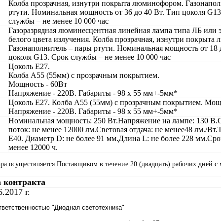
Колба прозрачная, изнутри покрыта люминофором. Газонапол
ртути. Номинальная мощность от 36 до 40 Вт. Тип цоколя G13
службы – не менее 10 000 час
Газоразрядная люминесцентная линейная лампа типа ЛБ или 
белого цвета излучения. Колба прозрачная, изнутри покрыта
Газонаполнитель – пары ртути. Номинальная мощность от 18 
цоколя G13. Срок службы – не менее 10 000 час
Цоколь Е27.
Колба А55 (55мм) с прозрачным покрытием.
Мощность - 60Вт
Напряжение - 220В. Габариты - 98 х 55 мм+-5мм*
Цоколь Е27. Колба А55 (55мм) с прозрачным покрытием. Мощн
Напряжение - 220В. Габариты - 98 х 55 мм+-5мм*
Номинальная мощность: 250 Вт.Напряжение на лампе: 130 В.
поток: не менее 12000 лм.Световая отдача: не менее48 лм./Вт.
Е40. Диаметр D: не более 91 мм.Длина L: не более 228 мм.Ср
менее 12000 ч.
ра осуществляется Поставщиком в течение 20 (двадцать) рабочих дней с
а контракта
6.2017 г.
тветственностью "Диодная светотехника"