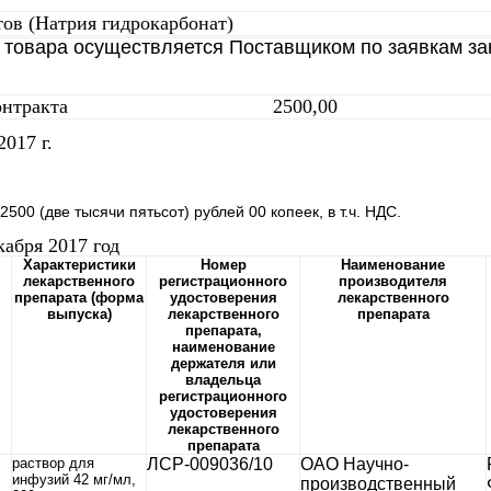
ов (Натрия гидрокарбонат)
 товара осуществляется Поставщиком по заявкам зак
онтракта
2500,00
017 г.
500 (две тысячи пятьсот) рублей 00 копеек, в т.ч. НДС.
кабря 2017 год
Характеристики
Номер
Наименование
,
лекарственного
регистрационного
производителя
препарата (форма
удостоверения
лекарственного
выпуска)
лекарственного
препарата
препарата,
наименование
держателя или
владельца
регистрационного
удостоверения
лекарственного
препарата
раствор для
ЛСР-009036/10
ОАО Научно-
инфузий 42 мг/мл,
производственный