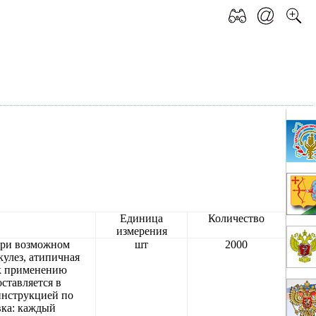
Единица
Количество
измерения
при возможном
шт
2000
кулез, атипичная
 к применению
ставляется в
инструкцией по
вка: каждый