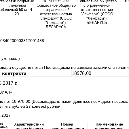
ттаблетки покрытые
ЛСР-005752/09,
Совместное общество
Б
пленочной
Совместное общество
с ограниченной
оболочкой 50 мг №
с ограниченной
ответственностью
20
ответственностью
"Лекфарм" (СООО
"Лекфарм" (СООО
"Лекфарм"),
"Лекфарм"),
БЕЛАРУСЬ
БЕЛАРУСЬ
№
0340200003317001438
луконазол)
товара осуществляется Поставщиком по заявкам заказчика в течен
а контракта
18978,00
6.2017 г.
ВИАЛ»
вляет 18 978,00 (Восемнадцать тысяч девятьсот семьдесят восемь 
 пять рублей 27 копеек) рублей.
2.2017
вое
Характеристики
Номер
Наименование
ание,
товара (форма
регистрационного
производителя