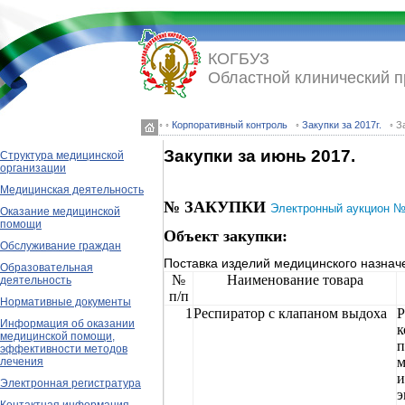
КОГБУЗ
Областной клинический 
◦ ◦
Корпоративный контроль
◦
Закупки за 2017г.
◦ З
Закупки за июнь 2017.
Структура медицинской
организации
Медицинская деятельность
№ ЗАКУПКИ
Электронный аукцион №
Оказание медицинской
помощи
Объект закупки:
Обслуживание граждан
Поставка изделий медицинского назнач
Образовательная
№
Наименование товара
деятельность
п/п
Нормативные документы
1
Респиратор с клапаном выдоха
Р
Информация об оказании
к
медицинской помощи,
п
эффективности методов
м
лечения
и
Электронная регистратура
э