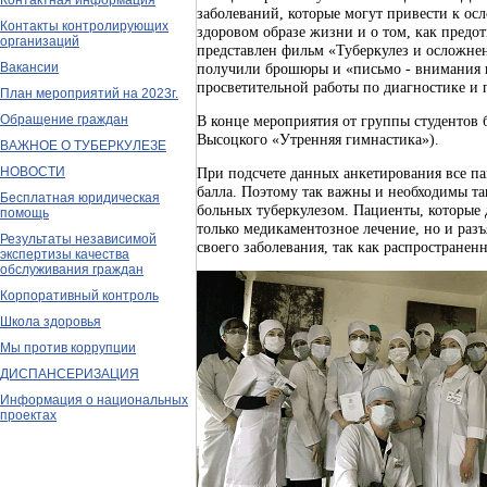
Контактная информация
заболеваний, которые могут привести к ос
Контакты контролирующих
здоровом образе жизни и о том, как предо
организаций
представлен фильм «Туберкулез и осложне
Вакансии
получили брошюры и «письмо - внимания п
просветительной работы по диагностике и 
План мероприятий на 2023г.
Обращение граждан
В конце мероприятия от группы студентов 
Высоцкого «Утренняя гимнастика»).
ВАЖНОЕ О ТУБЕРКУЛЕЗЕ
НОВОСТИ
При подсчете данных анкетирования все па
балла. Поэтому так важны и необходимы та
Бесплатная юридическая
больных туберкулезом. Пациенты, которые 
помощь
только медикаментозное лечение, но и раз
Результаты независимой
своего заболевания, так как распространенн
экспертизы качества
обслуживания граждан
Корпоративный контроль
Школа здоровья
Мы против коррупции
ДИСПАНСЕРИЗАЦИЯ
Информация о национальных
проектах